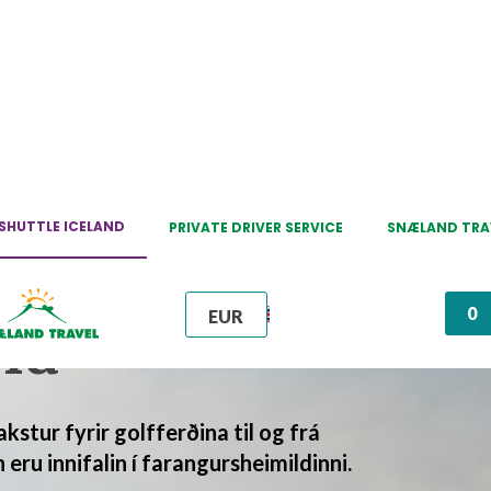
FLUGVÖLLUR
SHUTTLE ICELAND
PRIVATE DRIVER SERVICE
SNÆLAND TRA
akstur fyrir
0
EN
na
EUR
EUR
ISK
USD
stur fyrir golfferðina til og frá
GBP
 eru innifalin í farangursheimildinni.