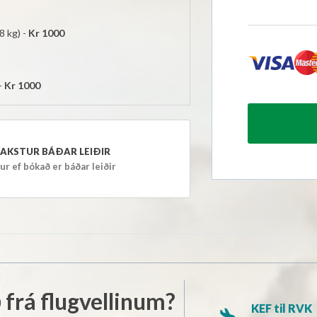
AM)
AM)
8 kg) -
Kr 1000
AM)
AM)
-
Kr 1000
AM)
AM)
AM)
AKSTUR BÁÐAR LEIÐIR
AM)
ur ef bókað er báðar leiðir
AM)
AM)
AM)
AM)
AM)
AM)
ð frá flugvellinum?
AM)
KEF til RVK
