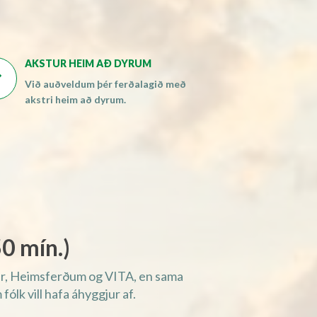
AKSTUR HEIM AÐ DYRUM

Við auðveldum þér ferðalagið með
akstri heim að dyrum.
0 mín.)
dair, Heimsferðum og VITA, en sama
fólk vill hafa áhyggjur af.