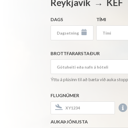
Reykjavík → KEF
DAGS
TÍMI

00:00 (12:00 
00:15 (12:15 
BROTTFARARSTAÐUR
00:30 (12:30 
00:45 (12:45 
Search Result Empty
01:00 (01:00 
Ýttu á plúsinn til að bæta við auka stopp
01:15 (01:15 
FLUGNÚMER
01:30 (01:30 
01:45 (01:45 


Search
02:00 (02:00 
Result
AUKAÞJÓNUSTA
02:15 (02:15 
Empty