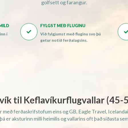
golfsett og farangur.
AM)
AM)
AM)
MILD
FYLGST MEÐ FLUGINU
AM)

inn í
Við fylgjumst með fluginu svo þú
AM)
getur notið ferðalagsins.
AM)
AM)
AM)
PM)
PM)
PM)
ík til Keflavíkurflugvallar (
45-
5
PM)
PM)
ðir með ferðaskrifstofum eins og GB, Eagle Travel, Icelan
PM)
á er aksturinn milli heimilis og vallarins oft það síðasta sem 
PM)