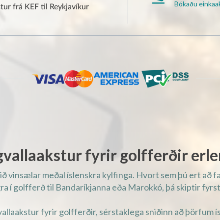
Bókaðu einkaa
AM)
ur frá KEF til Reykjavíkur
AM)
AM)
AM)
AM)
AM)
AM)
AM)
AM)
AM)
vallaakstur fyrir golfferðir erl
AM)
AM)
ið vinsælar meðal íslenskra kylfinga. Hvort sem þú ert að far
AM)
a í golfferð til Bandaríkjanna eða Marokkó, þá skiptir fyrsta
AM)
llaakstur fyrir golfferðir, sérstaklega sniðinn að þörfum 
AM)