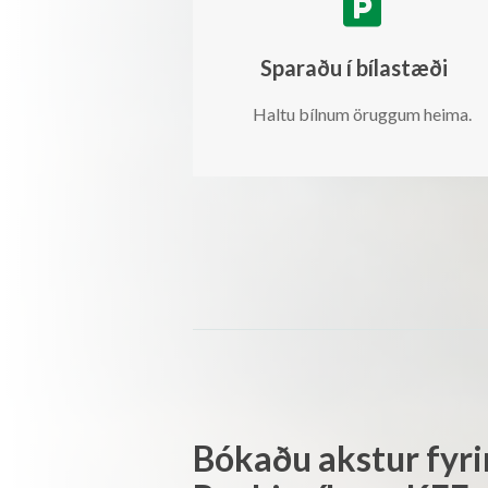

Sparaðu í bílastæði
Haltu bílnum öruggum heima.
Bókaðu akstur fyrir