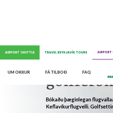
REYKJAVIK ⇄ KEFLAVÍKUR
AIRPORT 
AIRPORT SHUTTLE
TRAVEL REYKJAVÍK TOURS
Flugvalla
UM OKKUR
FÁ TILBOÐ
FAQ
golfferði
Bókaðu þæginlegan flugvallaak
Keflavíkurflugvelli. Golfsettin