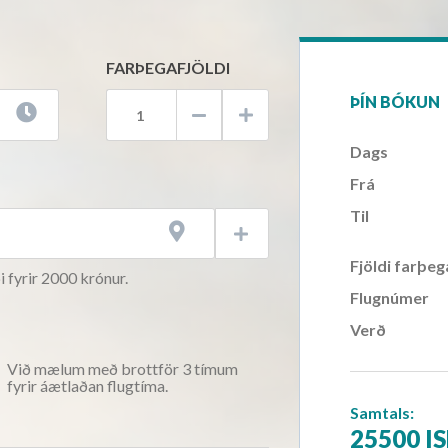
FARÞEGAFJÖLDI
ÞÍN BÓKUN



Dags
AM)
Frá
AM)
AM)
Til


AM)
Fjöldi farþeg
AM)
i fyrir 2000 krónur.
Flugnúmer
AM)
Verð
AM)
AM)
Við mælum með brottför 3 tímum
fyrir áætlaðan flugtíma.
AM)
Samtals:
AM)
25500 I