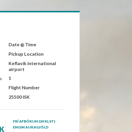
Date @ Time
Pickup Location
Keflavík international
airport
1
a
Flight Number
25500 ISK
FRÍ AFBÓKUN (24 KLST)
SK
ENGIN AUKAGJÖLD