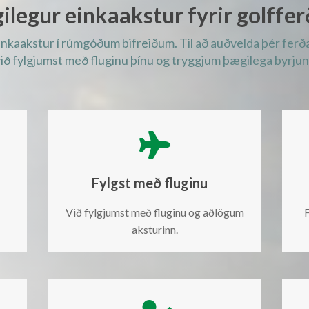
ilegur einkaakstur fyrir golffer
kaakstur í rúmgóðum bifreiðum. Til að auðvelda þér ferðala
við fylgjumst með fluginu þínu og tryggjum þægilega byrjun 

Fylgst með fluginu
Við fylgjumst með fluginu og aðlögum
F
aksturinn.