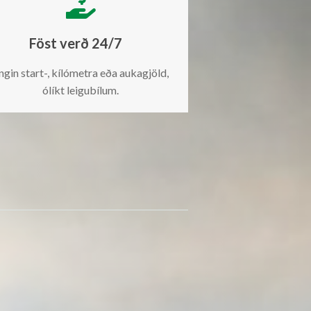

Föst verð 24/7
ngin start-, kílómetra eða aukagjöld,
ólíkt leigubílum.