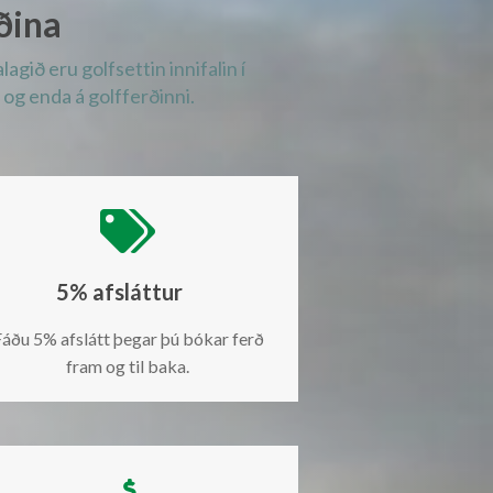
ðina
gið eru golfsettin innifalin í
og enda á golfferðinni.

5% afsláttur
áðu 5% afslátt þegar þú bókar ferð
fram og til baka.