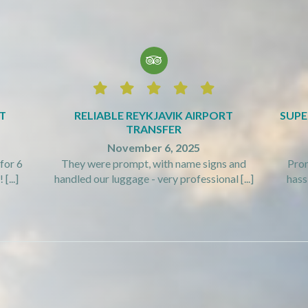






T
RELIABLE REYKJAVIK AIRPORT
SUPE
TRANSFER
November 6, 2025
for 6
They were prompt, with name signs and
Prom
[...]
handled our luggage - very professional [...]
hassl