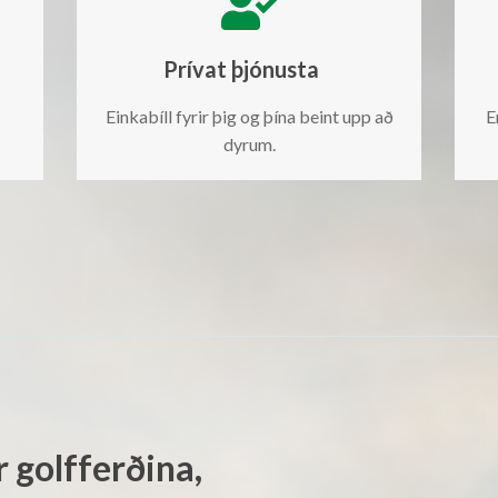

Prívat þjónusta
Einkabíll fyrir þig og þína beint upp að
E
dyrum.
 golfferðina,