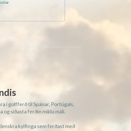
kstur
endis
a í golfferð til Spánar, Portúgals,
 og síðasta ferðin miklu máli.
íslenskra kylfinga sem ferðast með