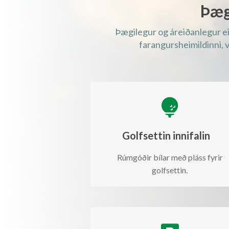
Þæg
Þægilegur og áreiðanlegur ein
farangursheimildinni, 

Golfsettin innifalin
Rúmgóðir bílar með pláss fyrir
golfsettin.