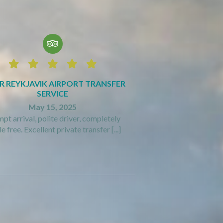






R REYKJAVIK AIRPORT TRANSFER
SERVICE
May 15, 2025
pt arrival, polite driver, completely
e free. Excellent private transfer [...]